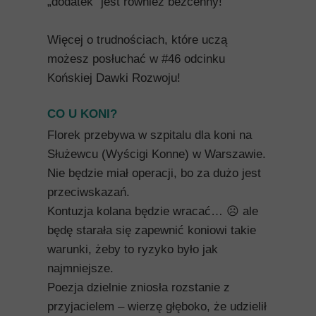
„dodatek” jest również bezcenny!
Więcej o trudnościach, które uczą
możesz posłuchać w #46 odcinku
Końskiej Dawki Rozwoju!
CO U KONI?
Florek przebywa w szpitalu dla koni na
Służewcu (Wyścigi Konne) w Warszawie.
Nie będzie miał operacji, bo za dużo jest
przeciwskazań.
Kontuzja kolana będzie wracać… ☹ ale
będę starała się zapewnić koniowi takie
warunki, żeby to ryzyko było jak
najmniejsze.
Poezja dzielnie zniosła rozstanie z
przyjacielem – wierzę głęboko, że udzielił