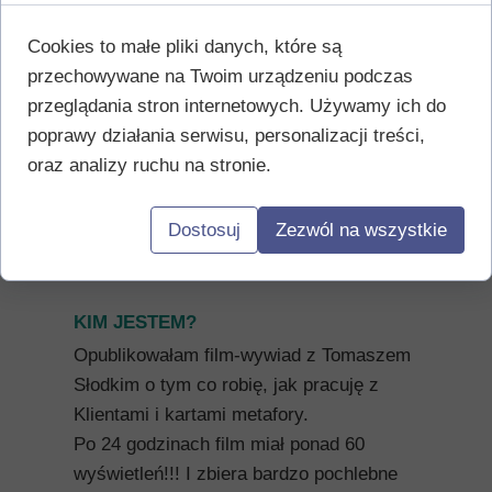
#045a Follow your heart – Katarzyna
Cookies to małe pliki danych, które są
Kluczynska – the Guest of the
przechowywane na Twoim urządzeniu podczas
Episode (3 marca)
przeglądania stron internetowych. Używamy ich do
#045 Podążaj za głosem serca -
poprawy działania serwisu, personalizacji treści,
Gościni odcinka: Katarzyna
oraz analizy ruchu na stronie.
Kluczyńska (3 marca)
#044 Sznur relacji - przywiązanie czy
Dostosuj
Zezwól na wszystkie
toksyczność?
#043 Dyskryminacja
KIM JESTEM?
Opublikowałam film-wywiad z Tomaszem
Słodkim o tym co robię, jak pracuję z
Klientami i kartami metafory.
Po 24 godzinach film miał ponad 60
wyświetleń!!! I zbiera bardzo pochlebne