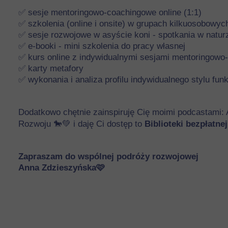
✅ sesje mentoringowo-coachingowe online (1:1)
✅ szkolenia (online i onsite) w grupach kilkuosobowyc
✅ sesje rozwojowe w asyście koni - spotkania w natur
✅ e-booki - mini szkolenia do pracy własnej
✅ kurs online z indywidualnymi sesjami mentoringowo
✅ karty metafory
✅ wykonania i analiza profilu indywidualnego stylu fu
Dodatkowo chętnie zainspiruję Cię moimi podcastami:
Rozwoju 🐎💚 i daję Ci dostęp to
Biblioteki bezpłatne
Zaprasz
am do wspólnej podróży rozwojowej
Anna Zdzieszyńska
🩷