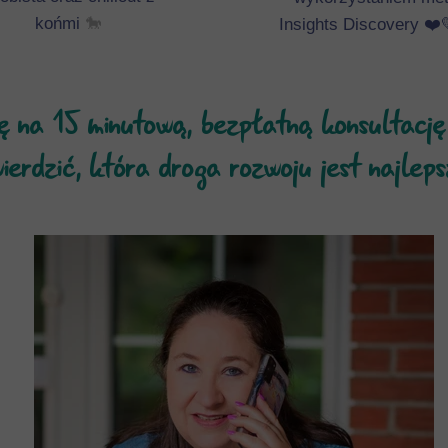
końmi
🐎
Insights Discovery ❤️
ę na 15 minutową, bezpłatną konsultację 
ierdzić, która droga rozwoju jest najleps