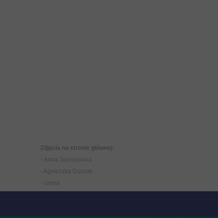
Zdjęcia na stronie głównej:
- Anna Jaroszewicz
- Agnieszka Duszak
-
canva