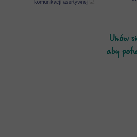
komunikacji asertywnej
💻
Umów si
aby potw