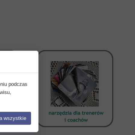
eniu podczas
wisu,
a wszystkie