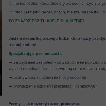
👉 jesteś osobą, która chce się wzmocnić i żyć z wię
👉 pracujesz jako trener, coach, mentor, terapeuta lu
TO ZNAJDZIESZ TU WIELE DLA SIEBIE!
Jestem ekspertką rozwoju ludzi, która łączy prakt
realnej zmiany.
Specjalizuję się w tematach:
➡️ zarządzanie zespołem - od zatrudniania poprzez pr
wyniki i rzetelną informacje zwrotną do rozstawania s
➡️ asertywność i budowanie mocy osobistej
➡️ prowadzenie szkoleń i prezentacji biznesowych
Formy - jak możemy razem pracować: