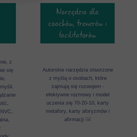
Narzędzia dla
coachów, trenerów i
facilitatorów
ine, z
Autorskie narzędzia stworzone
ie się
z myślą o osobach, które
ie,
zajmują się rozwojem -
myśli.
efektywne rozmowy i model
ądzanie
uczenia się 70-20-10, karty
ość,
metafory, karty aforyzmów i
 NVC,
afirmacji
🖼️
alna,
z
tody