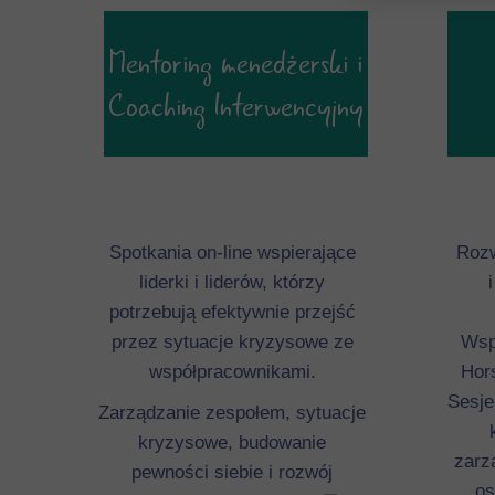
Mentoring menedżerski i
Coaching Interwencyjny
Spotkania on-line wspierające
Rozw
liderki i liderów, którzy
potrzebują efektywnie przejść
przez sytuacje kryzysowe ze
Wsp
współpracownikami.
Hor
Sesje
Zarządzanie zespołem, sytuacje
kryzysowe, budowanie
zarz
pewności siebie i rozwój
os