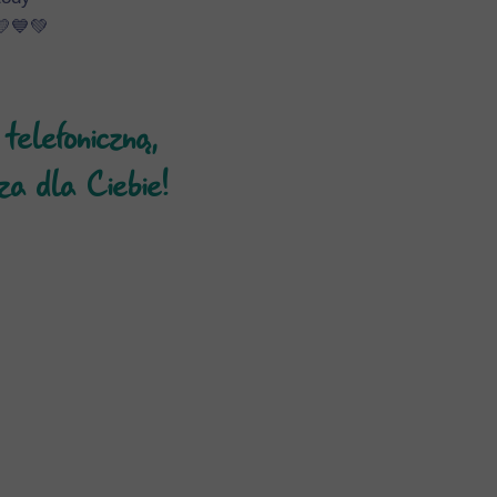
💛💙💚
telefoniczną,
za dla Ciebie!