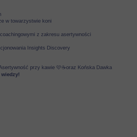
h
ze w towarzystwie koni
-coachingowymi z zakresu asertywności
nkcjonowania Insights Discovery
 Asertywność przy kawie
🩷☕oraz Końska Dawka
j wiedzy!