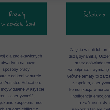
Rozwój
Szkolenia
w asyście koni
Zajęcia w sali lub on-l
ój dla zaciekawionych
dużą dynamiką. Uczen
i otwartych na nowe
przez doświadczen
sposoby pracy.
współpracę i wymianę 
arcie od koni w nurcie
Główne tematy to zarz
se Assisted Education.
zespołem, asertywn
 indywidualne w asyście
komunikacja w nurcie
koni - asertywność,
inteligencja emocjon
ądzanie zespołem, moc
rozwój osobisty 
obista oraz chillout z
wykorzystaniem me