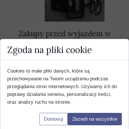
Zakupy przed wyjazdem w
Aachen – sierpień 2026
Zgoda na pliki cookie
03 sierpnia 2026
Cookies to małe pliki danych, które są
Zakupy Dominiki Pączek i Mariusza Woszczek
przechowywane na Twoim urządzeniu podczas
w https://www.equishop.com/...
przeglądania stron internetowych. Używamy ich do
poprawy działania serwisu, personalizacji treści,
oraz analizy ruchu na stronie.
Dostosuj
Zezwól na wszystkie