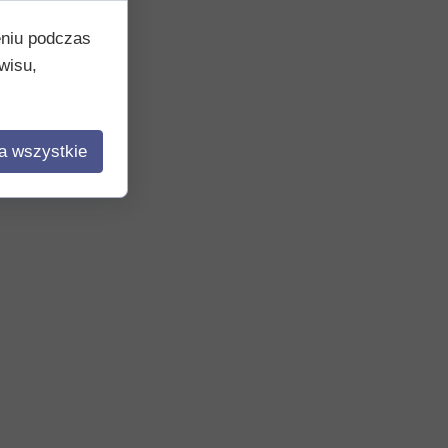
eniu podczas
wisu,
a wszystkie