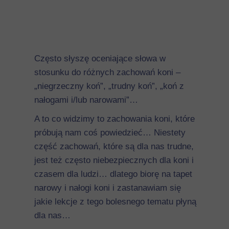
Często słyszę oceniające słowa w
stosunku do różnych zachowań koni –
„niegrzeczny koń”, „trudny koń”, „koń z
nałogami i/lub narowami”…
A to co widzimy to zachowania koni, które
próbują nam coś powiedzieć… Niestety
część zachowań, które są dla nas trudne,
jest też często niebezpiecznych dla koni i
czasem dla ludzi… dlatego biorę na tapet
narowy i nałogi koni i zastanawiam się
jakie lekcje z tego bolesnego tematu płyną
dla nas…