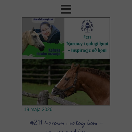
19 maja 2026
#211 Narowy i nałogi koni –