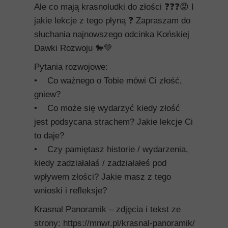
Ale co mają krasnoludki do złości ❓❓❓😡 I
jakie lekcje z tego płyną ❓ Zapraszam do
słuchania najnowszego odcinka Końskiej
Dawki Rozwoju 🐎💚
Pytania rozwojowe:
• Co ważnego o Tobie mówi Ci złość,
gniew?
• Co może się wydarzyć kiedy złość
jest podsycana strachem? Jakie lekcje Ci
to daje?
• Czy pamiętasz historie / wydarzenia,
kiedy zadziałałaś / zadziałałeś pod
wpływem złości? Jakie masz z tego
wnioski i refleksje?
Krasnal Panoramik – zdjęcia i tekst ze
strony: https://mnwr.pl/krasnal-panoramik/