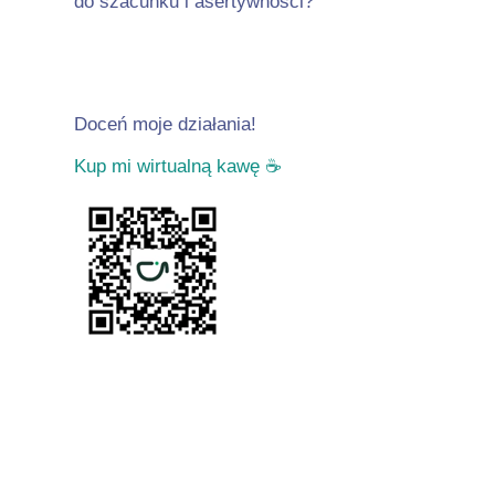
do szacunku i asertywności?
Doceń moje działania!
Kup mi wirtualną kawę
☕