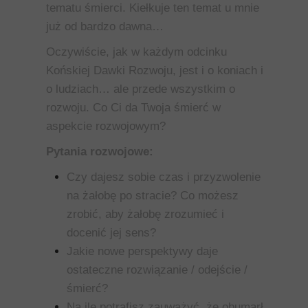
tematu śmierci. Kiełkuje ten temat u mnie
już od bardzo dawna…
Oczywiście, jak w każdym odcinku
Końskiej Dawki Rozwoju, jest i o koniach i
o ludziach… ale przede wszystkim o
rozwoju. Co Ci da Twoja śmierć w
aspekcie rozwojowym?
Pytania rozwojowe:
Czy dajesz sobie czas i przyzwolenie
na żałobę po stracie? Co możesz
zrobić, aby żałobę zrozumieć i
docenić jej sens?
Jakie nowe perspektywy daje
ostateczne rozwiązanie / odejście /
śmierć?
Na ile potrafisz zauważyć, że obumarł