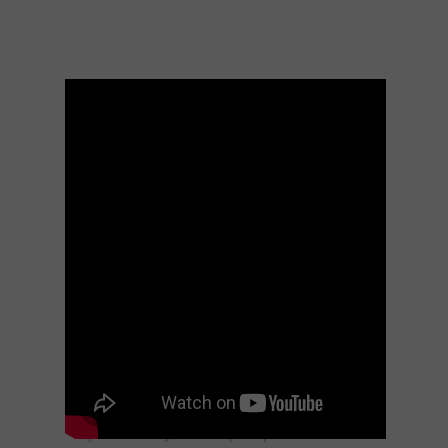
Dzisiejszy odcinek ukazuje się w Wielki
Piątek i zdobywam się na poruszenie