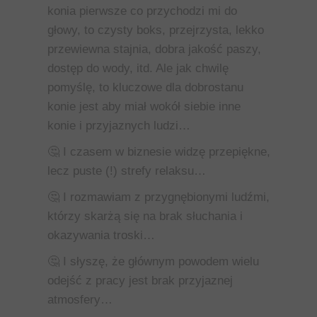
konia pierwsze co przychodzi mi do
głowy, to czysty boks, przejrzysta, lekko
przewiewna stajnia, dobra jakość paszy,
dostęp do wody, itd. Ale jak chwilę
pomyślę, to kluczowe dla dobrostanu
konie jest aby miał wokół siebie inne
konie i przyjaznych ludzi…
🤔
I czasem w biznesie widzę przepiękne,
lecz puste (!) strefy relaksu…
🤔
I rozmawiam z przygnębionymi ludźmi,
którzy skarżą się na brak słuchania i
okazywania troski…
🤔
I słyszę, że głównym powodem wielu
odejść z pracy jest brak przyjaznej
atmosfery…