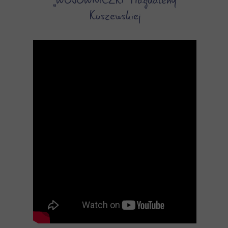
„WOJOWNICZKI” Magdaleny
Kuszewskiej