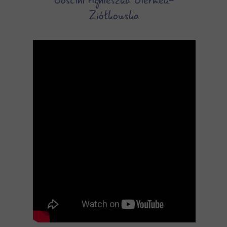
Gościni Agnieszka Giermek-
Ziółkowska