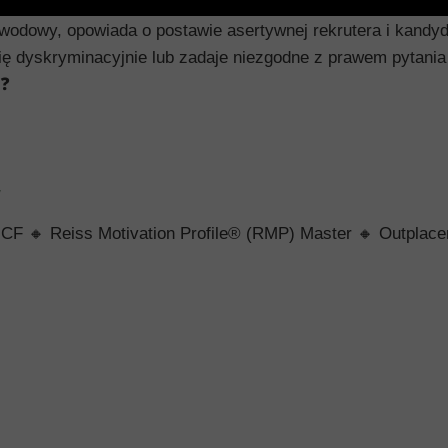
wodowy, opowiada o postawie asertywnej rekrutera i kandyd
się dyskryminacyjnie lub zadaje niezgodne z prawem pytani
❓
/
ICF
🔸
Reiss Motivation Profile® (RMP) Master
🔸
Outplac