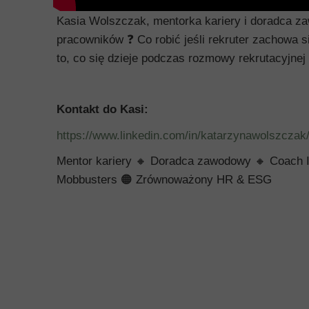
Kasia Wolszczak, mentorka kariery i doradca za
pracowników
❓
Co robić jeśli rekruter zachowa 
to, co si
ę
dzieje podczas rozmowy rekrutacyjnej
Kontakt do Kasi:
https://www.linkedin.com/in/katarzynawolszczak
Mentor kariery
🔸
Doradca zawodowy
🔸
Coach 
Mobbusters
🟠
Zrównoważony HR & ESG