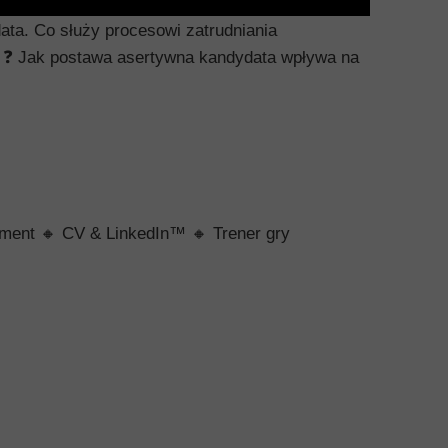
ata. Co służy procesowi zatrudniania
a
❓
Jak postawa asertywna kandydata wpływa na
ement
🔸
CV & LinkedIn™
🔸
Trener gry