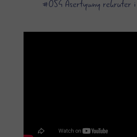
#054 Asertywny rekruter i 