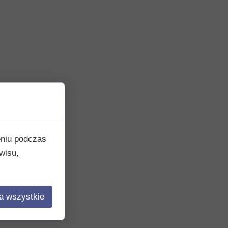
eniu podczas
wisu,
a wszystkie