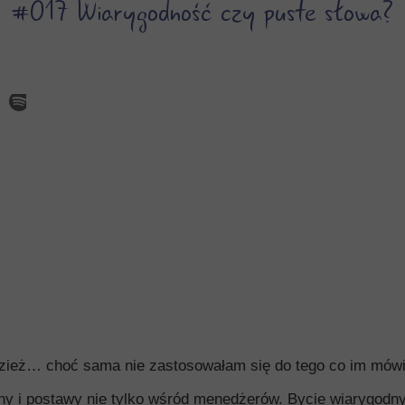
#017 Wiarygodność czy puste słowa?
dzież… choć sama nie zastosowałam się do tego co im mó
chy i postawy nie tylko wśród menedżerów. Bycie wiarygod