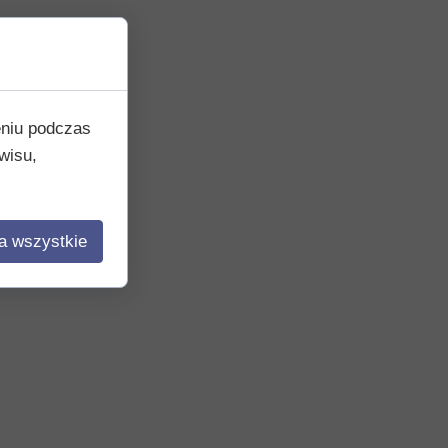
eniu podczas
wisu,
a wszystkie