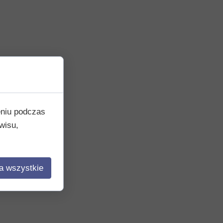
eniu podczas
wisu,
a wszystkie